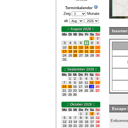
Terminkalender
Zeig
Monate
ab
:: August 2026 ::
Issumer
Mo
Di
Mi
Do
Fr
Sa
So
1
2
3
4
5
6
7
8
9
10
11
12
13
14
15
16
17
18
19
20
21
22
23
24
25
26
27
28
29
30
31
:: September 2026 ::
Mo
Di
Mi
Do
Fr
Sa
So
1
2
3
4
5
6
7
8
9
10
11
12
13
14
15
16
17
18
19
20
21
22
23
24
25
26
27
28
29
30
:: Oktober 2026 ::
Escape 
Mo
Di
Mi
Do
Fr
Sa
So
1
2
3
4
5
6
7
8
9
10
11
Entkomme d
12
13
14
15
16
17
18
19
20
21
22
23
24
25