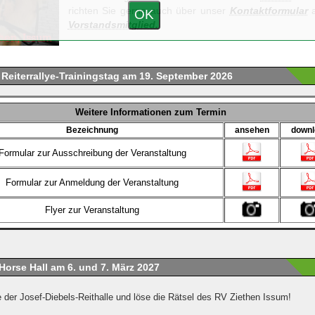
richten Sie gerne auch über unser
Kontaktformular
a
OK
Vorstandsmitglied.
 Reiterrallye-Trainingstag am 19. September 2026
Weitere Informationen zum Termin
Bezeichnung
ansehen
downl
Formular zur Ausschreibung der Veranstaltung
Formular zur Anmeldung der Veranstaltung
Flyer zur Veranstaltung
Horse Hall am 6. und 7. März 2027
er Josef-Diebels-Reithalle und löse die Rätsel des RV Ziethen Issum!