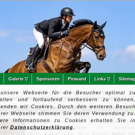
▽
Galerie ▽
Sponsoren
Pinwand
Links ▽
Sitema
unsere Webseite für die Besucher optimal z
Termine beim RV-Ziethen Issum ab 07.08.2026
talten und fortlaufend verbessern zu können
wenden wir Cookies. Durch den weiteren Besuc
erer Webseite stimmen Sie deren Verwendung zu
tere Informationen zu Cookies erhalten Sie i
Auf dieser Seite werden ausschließlich Folgete
erer
Datenschutzerklärung
.
angezeigt. Informationen zu zurückliege
Veranstaltungen finden Sie in unserem
Archiv
. An