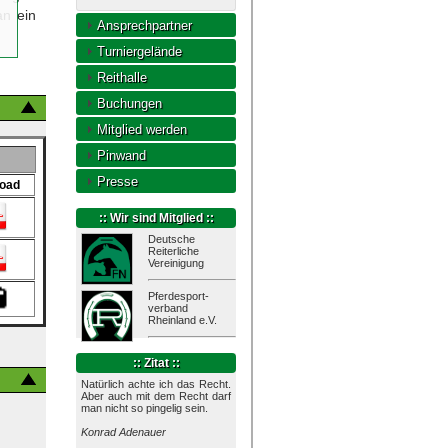
n ein
Ansprechpartner
Turniergelände
Reithalle
Buchungen
Mitglied werden
Pinwand
Presse
oad
:: Wir sind Mitglied ::
Deutsche
Reiterliche
Vereinigung
Pferdesport-
verband
Rheinland e.V.
:: Zitat ::
Natürlich achte ich das Recht.
Aber auch mit dem Recht darf
man nicht so pingelig sein.
Konrad Adenauer