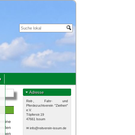
p
u
Adresse
,
Reit-, Fahr- und
Pferdezuchtverein "Ziethen"
h
e.V.
.
Töpferstr.19
47661 Issum
n
rmine
nden
✉
info@reitverein-issum.de
fragen