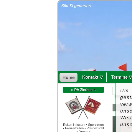
Kontakt ▽
Termine 
Home
:: RV Ziethen ::
Um 
ges
ver
uns
Wei
uns
Reiten in Issum • Sportreiten
• Freizeitreiten • Pferdezucht
• Dressur