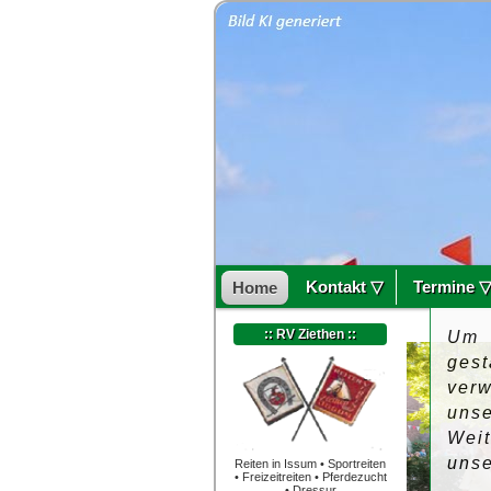
Kontakt ▽
Termine 
Home
:: RV Ziethen ::
Um 
ges
ver
uns
Wei
uns
Reiten in Issum • Sportreiten
• Freizeitreiten • Pferdezucht
• Dressur