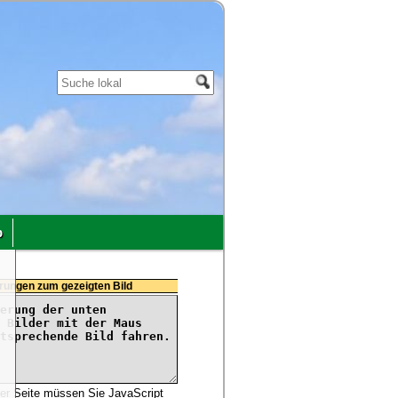
p
u
rungen zum gezeigten Bild
,
h
.
n
ser Seite müssen Sie JavaScript