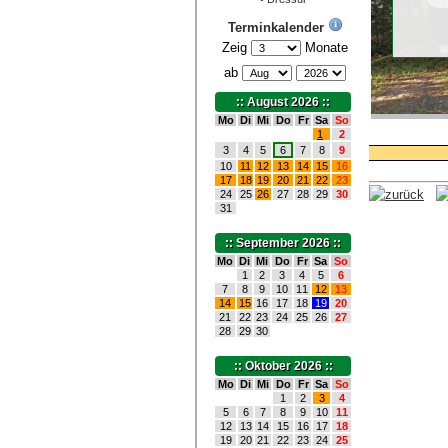
Terminkalender
Zeig
Monate
ab
:: August 2026 ::
Mo
Di
Mi
Do
Fr
Sa
So
1
2
3
4
5
6
7
8
9
10
11
12
13
14
15
16
17
18
19
20
21
22
23
24
25
26
27
28
29
30
31
:: September 2026 ::
Mo
Di
Mi
Do
Fr
Sa
So
1
2
3
4
5
6
7
8
9
10
11
12
13
14
15
16
17
18
19
20
21
22
23
24
25
26
27
28
29
30
:: Oktober 2026 ::
Mo
Di
Mi
Do
Fr
Sa
So
1
2
3
4
5
6
7
8
9
10
11
12
13
14
15
16
17
18
19
20
21
22
23
24
25