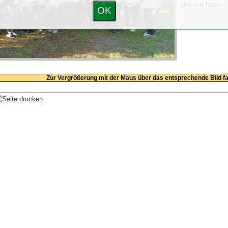
aktiviert haben.
OK
Zur Vergrößerung mit der Maus über das entsprechende Bild fa