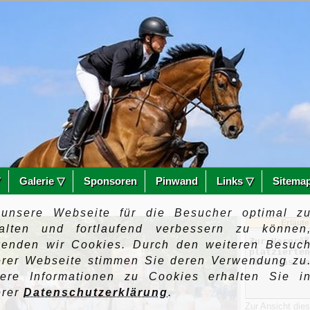
▽
Galerie ▽
Sponsoren
Pinwand
Links ▽
Sitema
unsere Webseite für die Besucher optimal z
Erläute
talten und fortlaufend verbessern zu können
wenden wir Cookies. Durch den weiteren Besuc
erer Webseite stimmen Sie deren Verwendung zu
tere Informationen zu Cookies erhalten Sie i
erer
Datenschutzerklärung
.
Zur Ansicht die