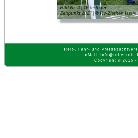
Bild Nr. 4 | Osterfeuer
Zeitpunkt 2017 | © RV-Ziethen Issum
Reit-, Fahr- und Pferdezuchtvere
eMail: info@reitverein-
Copyright © 2015 -