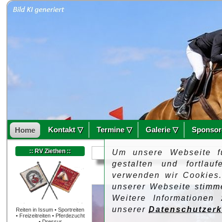
Kontakt ▽
Termine ▽
Galerie ▽
Sponsor
Home
:: RV Ziethen ::
Um unsere Webseite f
gestalten und fortlau
verwenden wir Cookies
unserer Webseite stimm
Weitere Informationen
unserer
Datenschutzerk
Reiten in Issum • Sportreiten
• Freizeitreiten • Pferdezucht
• Dressur