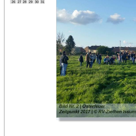
26
27
28
29
30
31
Bild Nr. 2 | Osterfeuer
Zeitpunkt 2017 | © RV-Ziethen Issum