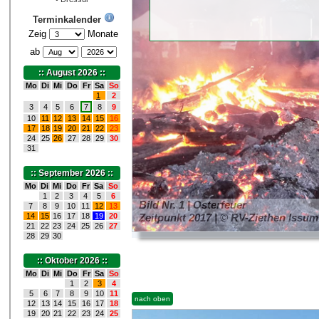
Terminkalender
Zeig
Monate
ab
:: August 2026 ::
Mo
Di
Mi
Do
Fr
Sa
So
1
2
3
4
5
6
7
8
9
10
11
12
13
14
15
16
17
18
19
20
21
22
23
24
25
26
27
28
29
30
31
:: September 2026 ::
Mo
Di
Mi
Do
Fr
Sa
So
1
2
3
4
5
6
Bild Nr. 1 | Osterfeuer
7
8
9
10
11
12
13
14
15
16
17
18
19
20
Zeitpunkt 2017 | © RV-Ziethen Issum
21
22
23
24
25
26
27
28
29
30
:: Oktober 2026 ::
Mo
Di
Mi
Do
Fr
Sa
So
1
2
3
4
5
6
7
8
9
10
11
nach oben
12
13
14
15
16
17
18
19
20
21
22
23
24
25