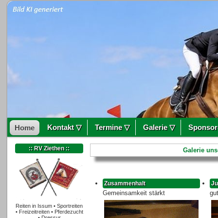
Kontakt ▽
Termine ▽
Galerie ▽
Sponsor
Home
:: RV Ziethen ::
Galerie uns
Zusammenhalt
Ju
Gemeinsamkeit stärkt
gu
Reiten in Issum • Sportreiten
• Freizeitreiten • Pferdezucht
• Dressur