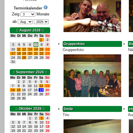
Terminkalender
Zeig
Monate
ab
:: August 2026 ::
Mo
Di
Mi
Do
Fr
Sa
So
1
2
Gruppenfoto
Be
3
4
5
6
7
8
9
10
11
12
13
14
15
16
Gruppenfoto
N&
17
18
19
20
21
22
23
24
25
26
27
28
29
30
31
:: September 2026 ::
Mo
Di
Mi
Do
Fr
Sa
So
1
2
3
4
5
6
7
8
9
10
11
12
13
14
15
16
17
18
19
20
21
22
23
24
25
26
27
28
29
30
:: Oktober 2026 ::
Smile
et
Mo
Di
Mi
Do
Fr
Sa
So
Trio
Au
1
2
3
4
5
6
7
8
9
10
11
12
13
14
15
16
17
18
19
20
21
22
23
24
25