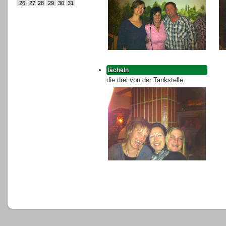
26
27
28
29
30
31
lächeln
die drei von der Tankstelle