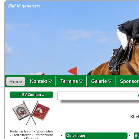
Kontakt ▽
Termine ▽
Galerie ▽
Sponsor
Home
:: RV Ziethen ::
Klic
Reiten in Issum • Sportreiten
• Freizeitreiten • Pferdezucht
Osterfeuer
Be
• Dressur