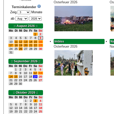
Osterfeuer 2026
Os
Terminkalender
Zeig
Monate
ab
:: August 2026 ::
Mo
Di
Mi
Do
Fr
Sa
So
1
2
3
4
5
6
7
8
9
Imbiss
N
10
11
12
13
14
15
16
17
18
19
20
21
22
23
Osterfeuer 2026
Na
24
25
26
27
28
29
30
31
:: September 2026 ::
Mo
Di
Mi
Do
Fr
Sa
So
1
2
3
4
5
6
7
8
9
10
11
12
13
14
15
16
17
18
19
20
21
22
23
24
25
26
27
28
29
30
:: Oktober 2026 ::
Mo
Di
Mi
Do
Fr
Sa
So
1
2
3
4
5
6
7
8
9
10
11
12
13
14
15
16
17
18
19
20
21
22
23
24
25