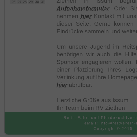
Ziethen in Issum begrüß
26
27
28
29
30
31
Aufnahmeformular
. Oder Si
nehmen
hier
Kontakt mit uns 
dieser Seite. Gerne können
Eindrücke sammeln und weiter
Um unsere Jugend im Reitspo
benötigen wir auch die Hilf
Sponsor engagieren wollen, 
einer Platzierung Ihres Log
Verlinkung auf Ihre Homepage
hier
abrufbar.
Herzliche Grüße aus Issum
Ihr Team beim RV Ziethen
Reit-, Fahr- und Pferdezuchtvere
eMail: info@reitverein-
Copyright © 2015 -