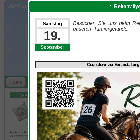
Willkommen beim Reit-, Fahr
:: Reiterrall
Besuchen Sie uns beim Reit
Samstag
unserem Turniergelände.
19.
September
Kontakt ▽
Termine ▽
Galerie ▽
Sponsor
Home
:: RV Ziethen ::
Um unsere Webseite f
:: Issum :: Springreiten :: P
gestalten und fortlau
verwenden wir Cookies
☆ Willkommen auf der We
unserer Webseite stimm
Weitere Informationen
unserer
Datenschutzerk
Reiterverein Ziethen Issum st
Reiten in Issum • Sportreiten
• Freizeitreiten • Pferdezucht
• Dressur